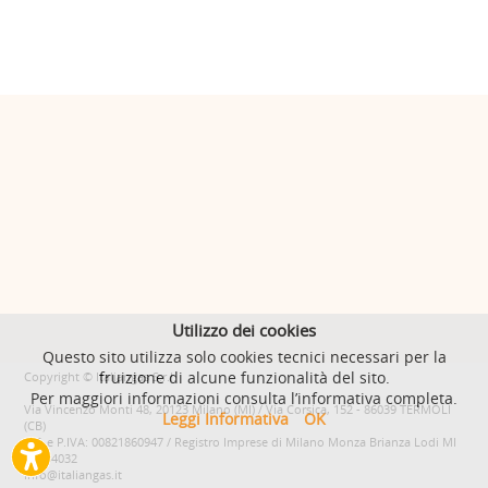
Utilizzo dei cookies
Questo sito utilizza solo cookies tecnici necessari per la
fruizione di alcune funzionalità del sito.
Copyright © Italiangas S.r.l.
Per maggiori informazioni consulta l’informativa completa.
Via Vincenzo Monti 48, 20123 Milano (MI) / Via Corsica, 152 - 86039 TERMOLI
Leggi Informativa
OK
(CB)
C.F. e P.IVA: 00821860947 / Registro Imprese di Milano Monza Brianza Lodi MI
- 2684032
info@italiangas.it